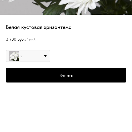
Белая кустовая хризантема
3 730
руб.
/
1 pack
Количество
9
Купить