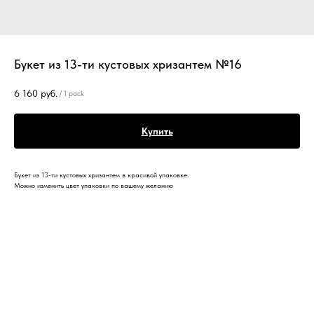
Букет из 13-ти кустовых хризантем №16
6 160
руб.
/
1 pack
Купить
Букет из 13-ти кустовых хризантем в красивой упаковке.
Можно изменить цвет упаковки по вашему желанию