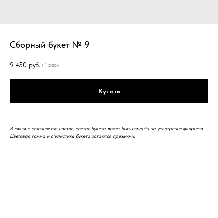
Сборный букет № 9
9 450
руб.
/
1 pack
Купить
В связи с сезонно
с
тью цветов, состав букета может быть изменён на усмотрение флориста.
Цветовая гамма и стилистика букета остаются прежними.