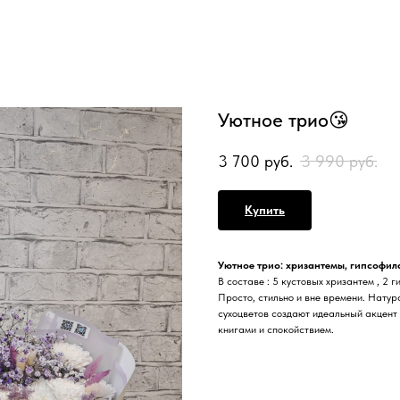
Уютное трио😘
3 700
руб.
3 990
руб.
Купить
Уютное трио: хризантемы, гипсофила
В составе : 5 кустовых хризантем , 2 
Просто, стильно и вне времени. Натур
сухоцветов создают идеальный акцент 
книгами и спокойствием.