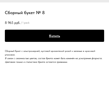
Сборный букет № 8
8 965
руб.
/
1 pack
Купить
Сборный букет с альстромерией, кустовой хризантемой розой и зеленью в красивой
упаковке.
В связи с сезонно
с
тью цветов, состав букета может быть изменён на усмотрение флориста.
Цветовая гамма и стилистика букета остаются прежними.