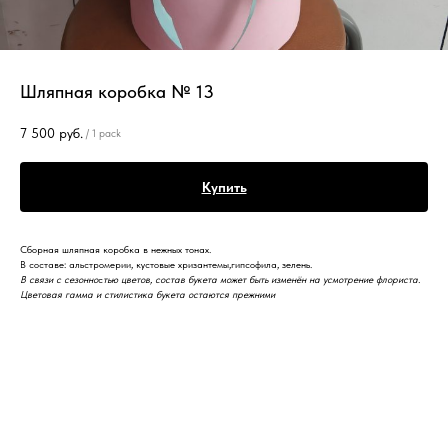
Шляпная коробка № 13
7 500
руб.
/
1 pack
Купить
Сборная шляпная коробка в нежных тонах.
В составе: альстромерии, кустовые хризантемы,гипсофила, зелень.
В связи с
сезонно
с
тью цветов, состав букета может быть изменён на усмотрение флориста.
Цветовая гамма и стилистика букета остаются прежними