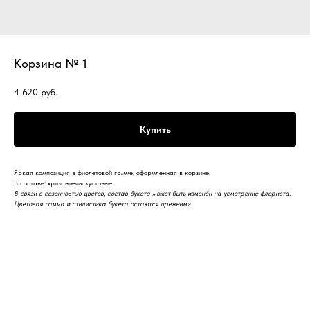
Корзина № 1
4 620
руб.
Купить
Яркая композиция в фиолетовой гамме, оформленная в корзине.
В составе: хризантемы кустовые.
В связи с сезонно
с
тью цветов, состав букета может быть изменён на усмотрение флориста.
Цветовая гамма и стилистика букета остаются прежними.