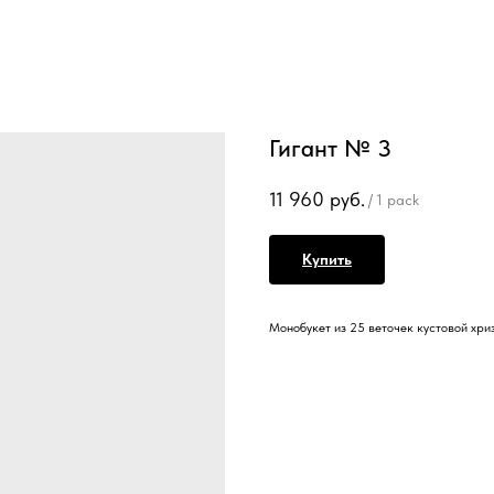
Гигант № 3
11 960
руб.
/
1 pack
Купить
Монобукет из 25 веточек кустовой хр